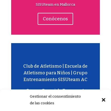
SISUteam en Mallorca
Conócenos
Club de Atletismo | Escuela de
Atletismo para Niños | Grupo
Entrenamiento SISUteam AC
Carrer Gremi de Forners, 4,
Gestionar el consentimiento
07009 Palma, Illes Balears –
de las cookies
618.85.79.60