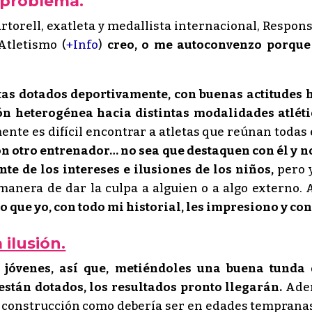
 problema.
torell, exatleta y medallista internacional, Respons
Atletismo (
+Info
)
creo, o me autoconvenzo porque
letas dotados deportivamente, con buenas actitudes 
ón heterogénea hacia distintas modalidades atléti
nte es difícil encontrar a atletas que reúnan todas 
on otro entrenador… no sea que destaquen con él y 
te de los intereses e ilusiones de los niños,
pero y
manera de dar la culpa a alguien o a algo externo.
lo que yo, con todo mi historial, les impresiono y co
ilusión.
n jóvenes, así que, metiéndoles una buena tunda
están dotados, los resultados pronto llegarán.
Adem
e construcción como debería ser en edades tempranas