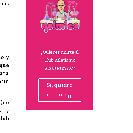
 más
¿Quieres unirte al
do y
Club Atletismo
que
SISUteam AC?
para
a un
Sí, quiero
unirme¡¡¡
(no
ia y
club