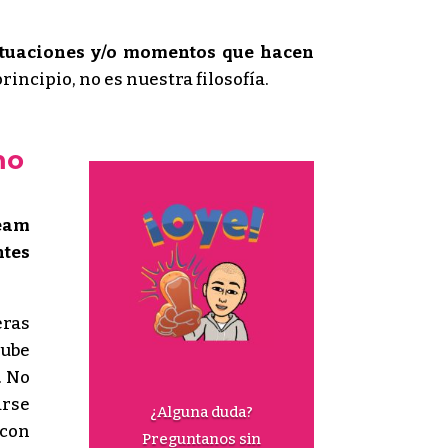
ituaciones y/o momentos que hacen
principio, no es nuestra filosofía.
mo
team
ntes
eras
sube
. No
arse
¿Alguna duda?
 con
Preguntanos sin