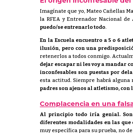
El origen inconfesable del
Imagínate que yo, Mateo Cañellas Mar
la RFEA y Entrenador Nacional de 
puedo/se entrenarlo todo
.
En la Escuela encuentro a 5 o 6 at
ilusión, pero con una predisposici
retenerlos a todos conmigo. Actualme
dejar escapar ni les voy a mandar c
inconfesables son puestas por delan
esta actitud. Siempre habrá alguna 
padres son ajenos al atletismo, con 
Complacencia en una falsa 
Al principio todo iría genial. So
diferentes modalidades en las que 
muy específica para su prueba, no d