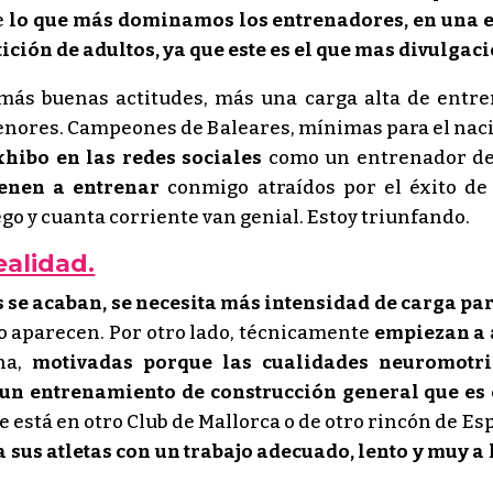
e
lo que más dominamos los entrenadores, en una esp
ión de adultos, ya que este es el que mas divulgaci
 más buenas actitudes, más una carga alta de entr
enores. Campeones de Baleares, mínimas para el naci
hibo en las redes sociales
como un entrenador de 
ienen a entrenar
conmigo atraídos por el éxito de 
o y cuanta corriente van genial. Estoy triunfando.
ealidad.
os se acaban, se necesita más intensidad de carga p
ro aparecen. Por otro lado, técnicamente
empiezan a 
na,
motivadas porque las cualidades neuromotri
un entrenamiento de construcción general que es 
 está en otro Club de Mallorca o de otro rincón de Es
a sus atletas con un trabajo adecuado, lento y muy a