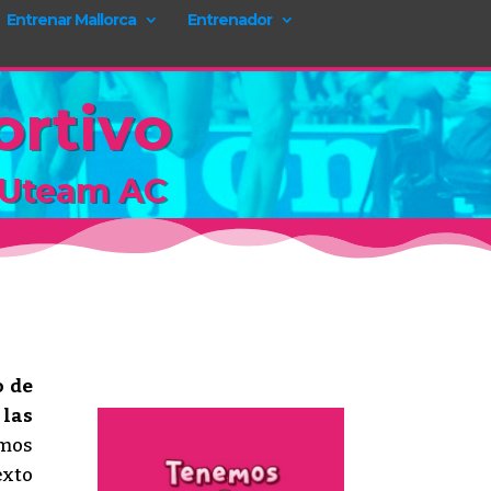
Entrenar Mallorca
Entrenador
ortivo
ISUteam AC
o de
 las
emos
exto