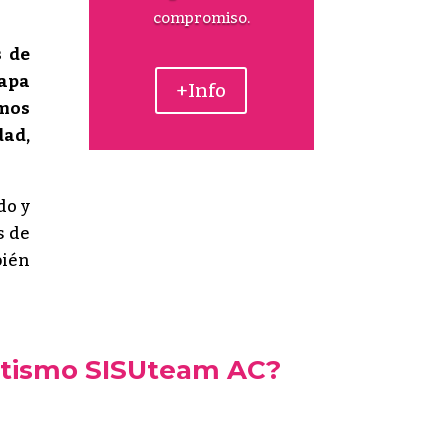
compromiso.
s de
tapa
+Info
emos
dad,
do y
s de
bién
tletismo SISUteam AC?