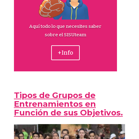
Aquí todo lo que necesites saber
sobre el SISUteam
+Info
Tipos de Grupos de
Entrenamientos en
Función de sus Objetivos.