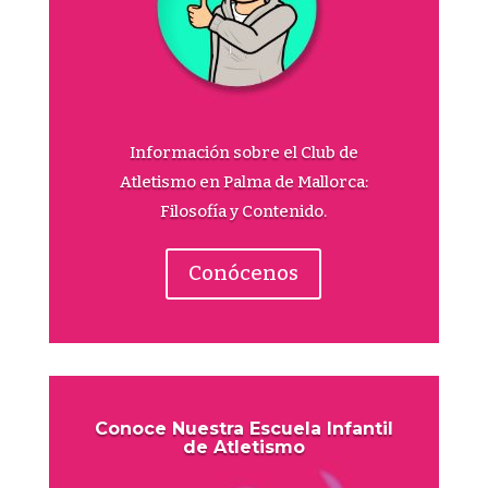
Información sobre el Club de
Atletismo en Palma de Mallorca:
Filosofía y Contenido.
Conócenos
Conoce Nuestra Escuela Infantil
de Atletismo