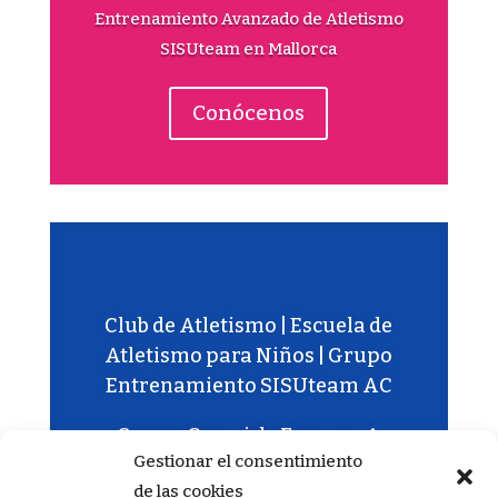
Entrenamiento Avanzado de Atletismo
SISUteam en Mallorca
Conócenos
Club de Atletismo | Escuela de
Atletismo para Niños | Grupo
Entrenamiento SISUteam AC
Carrer Gremi de Forners, 4,
Gestionar el consentimiento
07009 Palma, Illes Balears –
de las cookies
618.85.79.60