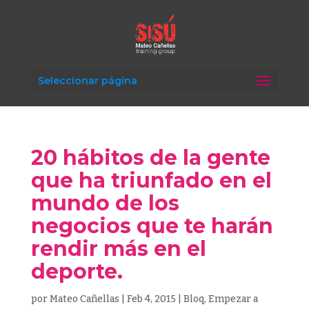
Seleccionar página
20 hábitos de la gente
que ha triunfado en el
mundo de los
negocios que te harán
rendir más en el
deporte.
por
Mateo Cañellas
|
Feb 4, 2015
|
Bloq
,
Empezar a