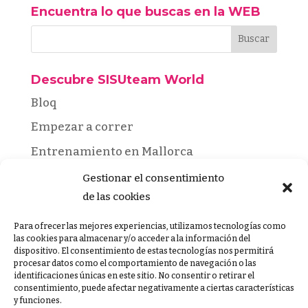
Encuentra lo que buscas en la WEB
Descubre SISUteam World
Bloq
Empezar a correr
Entrenamiento en Mallorca
Grupo Entrenamiento SISUteam
Gestionar el consentimiento
de las cookies
Inicio
Mateo Cañellas
Para ofrecer las mejores experiencias, utilizamos tecnologías como
las cookies para almacenar y/o acceder a la información del
Running
dispositivo. El consentimiento de estas tecnologías nos permitirá
procesar datos como el comportamiento de navegación o las
SISUteam News
identificaciones únicas en este sitio. No consentir o retirar el
consentimiento, puede afectar negativamente a ciertas características
y funciones.